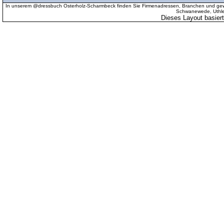
In unserem @dressbuch Osterholz-Scharmbeck finden Sie Firmenadressen, Branchen und gewer
Schwanewede, Uthled
Dieses Layout basier