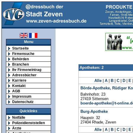
Menu
Startseite
Firmensuche
Behörden
Branchen
Apotheken: 2
Ihr Firmeneintrag
Adressbücher
Karriere
Alle
|
A
|
B
|
C
|
D
|
E
Kontakt
Börde-Apotheke, Rüdiger Ko
AGB
Bahnhofstr. 23
Impressum
27419 Sittensen
Datenschutz
boerde-apotheke@t-online.d
Quicklinks
Burg-Apotheke
Notfälle
Haupstr. 32
27404 Rhade, Zeven
Polizeidienststellen
Ärzte
Alle
|
A
|
B
|
C
|
D
|
E