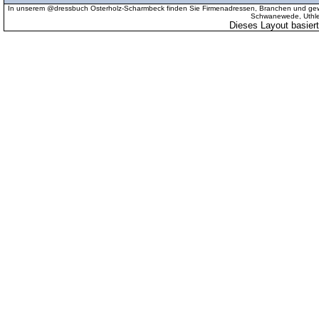
In unserem @dressbuch Osterholz-Scharmbeck finden Sie Firmenadressen, Branchen und gewer
Schwanewede, Uthled
Dieses Layout basier