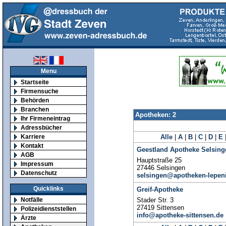
Menu
Startseite
Firmensuche
Behörden
Branchen
Apotheken: 2
Ihr Firmeneintrag
Adressbücher
Karriere
Alle
|
A
|
B
|
C
|
D
|
E
Kontakt
Geestland Apotheke Selsing
AGB
Hauptstraße 25
Impressum
27446 Selsingen
Datenschutz
selsingen@apotheken-lepen
Quicklinks
Greif-Apotheke
Notfälle
Stader Str. 3
27419 Sittensen
Polizeidienststellen
info@apotheke-sittensen.de
Ärzte