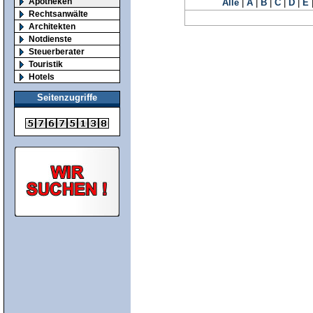
Apotheken
Alle
|
A
|
B
|
C
|
D
|
E
Rechtsanwälte
Architekten
Notdienste
Steuerberater
Touristik
Hotels
Seitenzugriffe