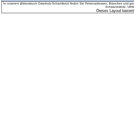
In unserem @dressbuch Osterholz-Scharmbeck finden Sie Firmenadressen, Branchen und gewer
Schwanewede, Uthled
Dieses Layout basier