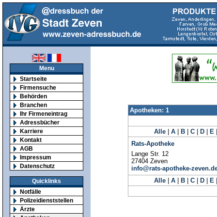
Menu
Startseite
Firmensuche
Behörden
Branchen
Apotheken: 1
Ihr Firmeneintrag
Adressbücher
Karriere
Alle
|
A
|
B
|
C
|
D
|
E
Kontakt
Rats-Apotheke
AGB
Lange Str. 12
Impressum
27404 Zeven
Datenschutz
info@rats-apotheke-zeven.d
Alle
|
A
|
B
|
C
|
D
|
E
Quicklinks
Notfälle
Polizeidienststellen
Ärzte