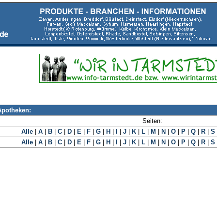
Apotheken:
Seiten:
Alle
|
A
|
B
|
C
|
D
|
E
|
F
|
G
|
H
|
I
|
J
|
K
|
L
|
M
|
N
|
O
|
P
|
Q
|
R
|
S
Alle
|
A
|
B
|
C
|
D
|
E
|
F
|
G
|
H
|
I
|
J
|
K
|
L
|
M
|
N
|
O
|
P
|
Q
|
R
|
S