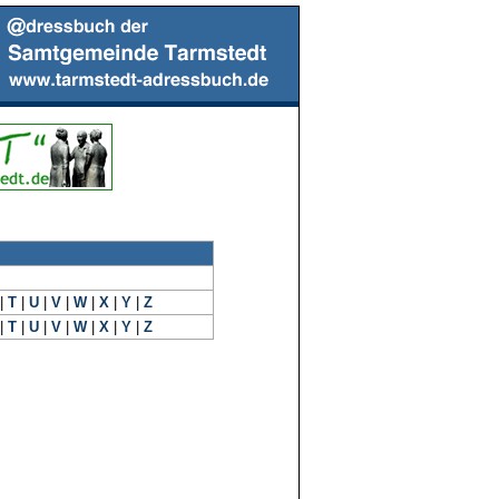
|
T
|
U
|
V
|
W
|
X
|
Y
|
Z
|
T
|
U
|
V
|
W
|
X
|
Y
|
Z