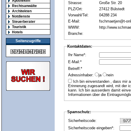
Apotheken
Strasse:
Große Str. 20
Rechtsanwälte
PLZ/Ort:
27412 Bülstedt
Architekten
Vorwahl/Tel:
04288 234
Notdienste
E-Mail:
fschmaetjen@t-onl
Steuerberater
Touristik
WWW:
http://www.schmae
Hotels
Branche:
Seitenzugriffe
Kontaktdaten:
Ihr Name*:
E-Mail:*
Betreff:*
Adressinhaber:
ja
nein
Ich bin einverstanden , dass mir an die angegebene E-Mail Adresse jährlich eine
Erinnerung zugesandt wird, mit der i
kann. Ich bin ausserdem damit einver
Informationen über die Eintragsmögli
Spamschutz:
Sicherheitscode:
Sicherheitscode eingeben*: