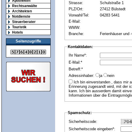
Apotheken
Strasse:
Schulstraße 1
Rechtsanwälte
PLZ/Ort:
27412 Bülstedt
Architekten
Vorwahl/Tel:
04283 5441
Notdienste
E-Mail:
Steuerberater
Touristik
WWW:
Hotels
Branche:
Ferienhäuser und 
Seitenzugriffe
Kontaktdaten:
Ihr Name*:
E-Mail:*
Betreff:*
Adressinhaber:
ja
nein
Ich bin einverstanden , dass mir an die angegebene E-Mail Adresse jährlich eine
Erinnerung zugesandt wird, mit der i
kann. Ich bin ausserdem damit einver
Informationen über die Eintragsmögli
Spamschutz:
Sicherheitscode:
Sicherheitscode eingeben*: