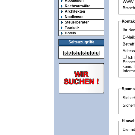
Apotheken
WWW:
Rechtsanwälte
Branch
Architekten
Notdienste
Kontak
Steuerberater
Touristik
Ihr Na
Hotels
E-Mail:
Seitenzugriffe
Betreff
Adress
Ich bin einverstanden , dass mir an die angegebene E-Mail Adresse jährlich eine
Erinne
kann. 
Informa
Spamsc
Sicher
Sicher
Hinwei
Die mit