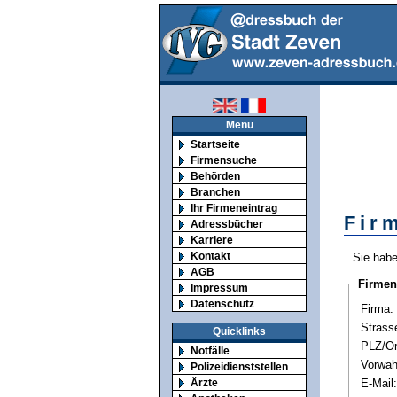
Menu
Startseite
Firmensuche
Behörden
Branchen
Ihr Firmeneintrag
Fir
Adressbücher
Karriere
Kontakt
Sie habe
AGB
Firmen
Impressum
Datenschutz
Firma:
Strass
Quicklinks
PLZ/Or
Notfälle
Vorwahl
Polizeidienststellen
Ärzte
E-Mail: