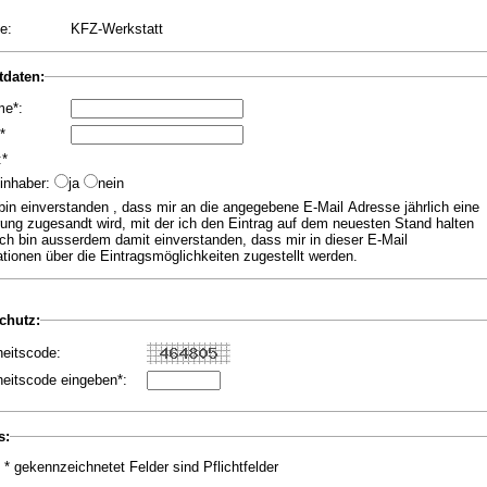
e:
KFZ-Werkstatt
tdaten:
me*:
*
:*
inhaber:
ja
nein
rung zugesandt wird, mit der ich den Eintrag auf dem neuesten Stand halten
Ich bin ausserdem damit einverstanden, dass mir in dieser E-Mail
tionen über die Eintragsmöglichkeiten zugestellt werden.
hutz:
heitscode:
heitscode eingeben*:
s:
 * gekennzeichnetet Felder sind Pflichtfelder