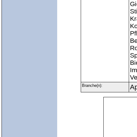
Gi
St
Kr
Ko
Pf
Be
Ro
Sp
Bi
Im
Ve
Branche(n):
Ap