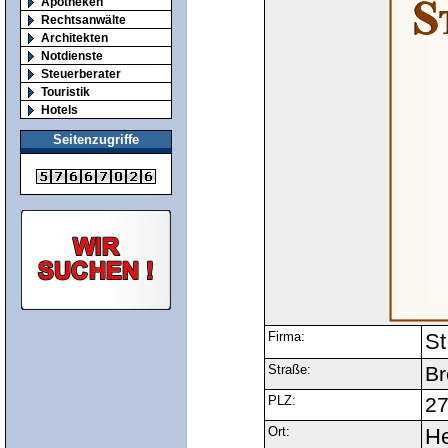
Apotheken
Rechtsanwälte
Architekten
Notdienste
Steuerberater
Touristik
Hotels
Seitenzugriffe
Firma:
St
Straße:
Br
PLZ:
2
Ort:
He