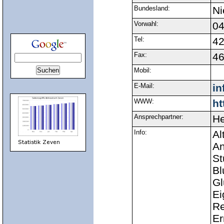
Bundesland:
Ni
Vorwahl:
0
Tel:
4
Fax:
4
Mobil:
E-Mail:
in
WWW:
ht
Ansprechpartner:
He
Info:
Al
An
St
Bl
Gl
Ei
Re
Er