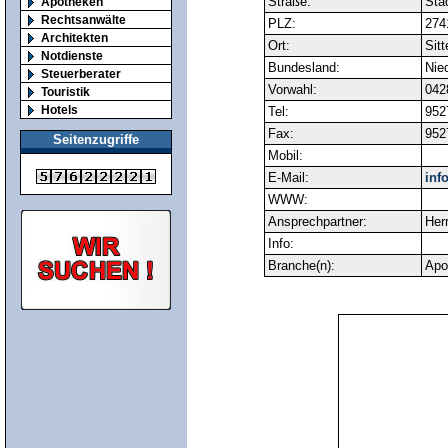
Straße:
Stad
Apotheken
Rechtsanwälte
PLZ:
274
Architekten
Ort:
Sit
Notdienste
Bundesland:
Nie
Steuerberater
Vorwahl:
042
Touristik
Hotels
Tel:
952
Fax:
952
Seitenzugriffe
Mobil:
E-Mail:
inf
WWW:
Ansprechpartner:
Her
Info:
Branche(n):
Apo