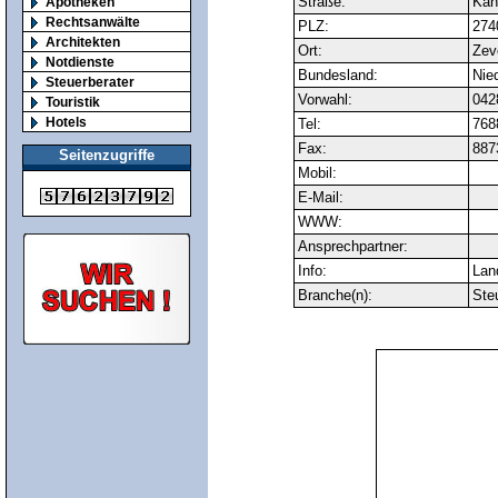
Straße:
Kana
Apotheken
Rechtsanwälte
PLZ:
274
Architekten
Ort:
Zev
Notdienste
Bundesland:
Nie
Steuerberater
Vorwahl:
042
Touristik
Hotels
Tel:
768
Fax:
887
Seitenzugriffe
Mobil:
E-Mail:
WWW:
Ansprechpartner:
Info:
Land
Branche(n):
Ste