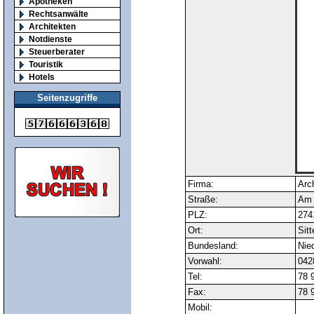
Apotheken
Rechtsanwälte
Architekten
Notdienste
Steuerberater
Touristik
Hotels
Seitenzugriffe
Firma:
Arch
Straße:
Am 
PLZ:
274
Ort:
Sit
Bundesland:
Nie
Vorwahl:
042
Tel:
78 
Fax:
78 
Mobil: