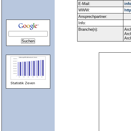
E-Mail:
inf
WWW:
htt
Ansprechpartner:
Info:
Branche(n):
Arch
Arch
Arc