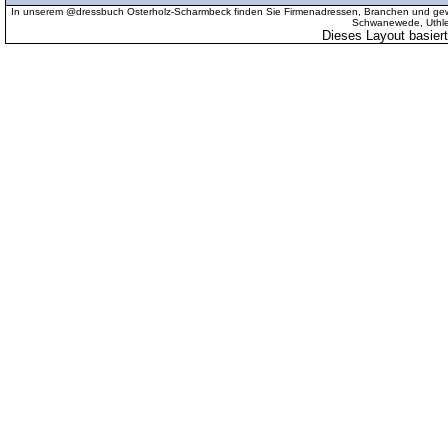
In unserem @dressbuch Osterholz-Scharmbeck finden Sie Firmenadressen, Branchen und gewer
Schwanewede, Uthled
Dieses Layout basier