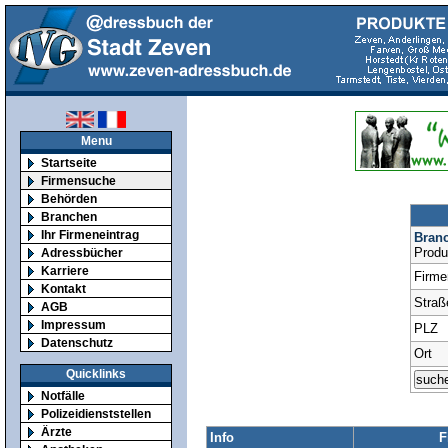
Menu
Startseite
Firmensuche
Behörden
Branchen
Ihr Firmeneintrag
Bran
Produ
Adressbücher
Karriere
Firm
Kontakt
Straß
AGB
Impressum
PLZ
Datenschutz
Ort
Quicklinks
Notfälle
Polizeidienststellen
Ärzte
Info
F