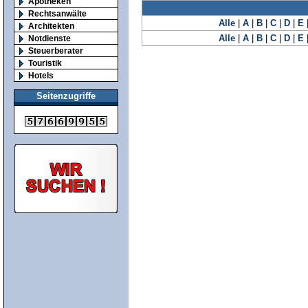
Apotheken
Rechtsanwälte
Alle
|
A
|
B
|
C
|
D
|
E
Architekten
Alle
|
A
|
B
|
C
|
D
|
E
Notdienste
Steuerberater
Touristik
Hotels
Seitenzugriffe