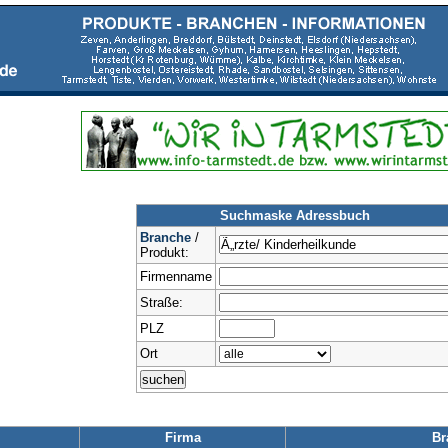
Suchmaske Adressbuch
Branche
/
Produkt:
Firmenname
Straße:
PLZ
Ort
Firma
Br