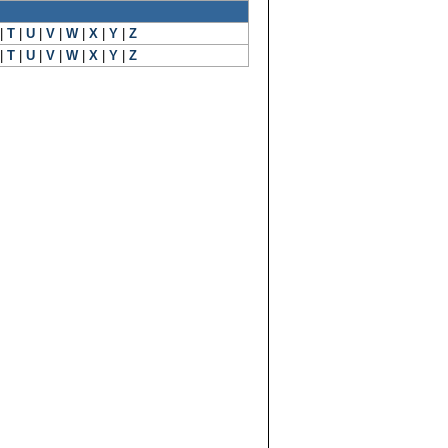
|
T
|
U
|
V
|
W
|
X
|
Y
|
Z
|
T
|
U
|
V
|
W
|
X
|
Y
|
Z