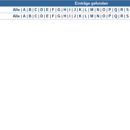
Einträge gefunden
Alle
|
A
|
B
|
C
|
D
|
E
|
F
|
G
|
H
|
I
|
J
|
K
|
L
|
M
|
N
|
O
|
P
|
Q
|
R
|
S
Alle
|
A
|
B
|
C
|
D
|
E
|
F
|
G
|
H
|
I
|
J
|
K
|
L
|
M
|
N
|
O
|
P
|
Q
|
R
|
S