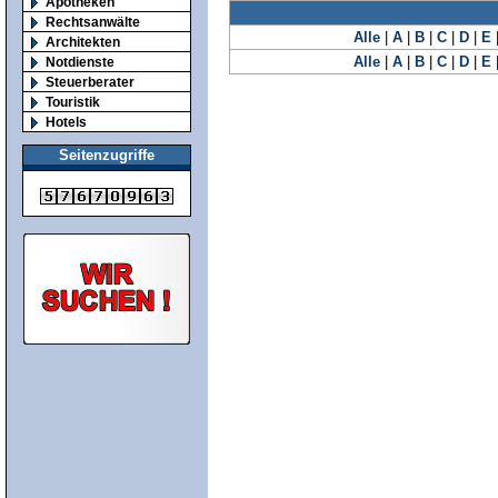
Apotheken
Rechtsanwälte
Alle
|
A
|
B
|
C
|
D
|
E
Architekten
Alle
|
A
|
B
|
C
|
D
|
E
Notdienste
Steuerberater
Touristik
Hotels
Seitenzugriffe