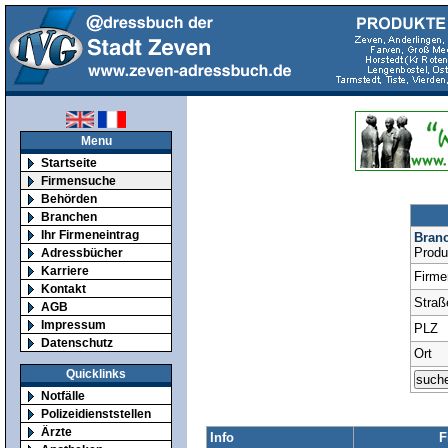
Menu
Startseite
Firmensuche
Behörden
Branchen
Ihr Firmeneintrag
Bran
Produ
Adressbücher
Karriere
Firm
Kontakt
Straß
AGB
Impressum
PLZ
Datenschutz
Ort
Quicklinks
Notfälle
Polizeidienststellen
Ärzte
Info
F