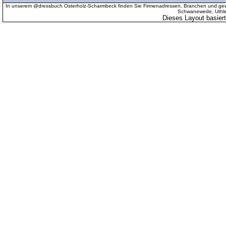
In unserem @dressbuch Osterholz-Scharmbeck finden Sie Firmenadressen, Branchen und gewer
Schwanewede, Uthled
Dieses Layout basier