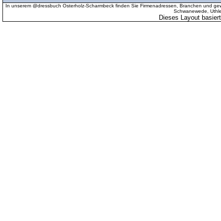
In unserem @dressbuch Osterholz-Scharmbeck finden Sie Firmenadressen, Branchen und gewer
Schwanewede, Uthled
Dieses Layout basier