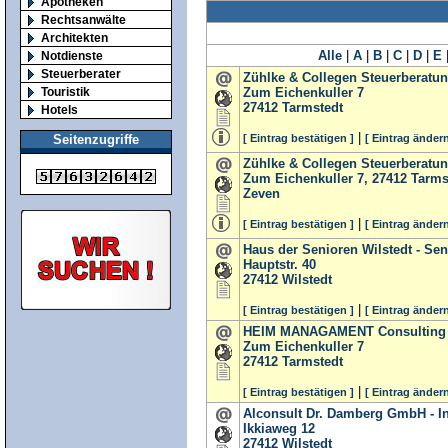
Apotheken
Rechtsanwälte
Architekten
Alle
|
A
|
B
|
C
|
D
|
E
Notdienste
Steuerberater
Zühlke & Collegen Steuerberatu
Touristik
Zum Eichenkuller 7
27412
Tarmstedt
Hotels
|
[ Eintrag bestätigen ]
[ Eintrag ändern
Seitenzugriffe
Zühlke & Collegen Steuerberatu
Zum Eichenkuller 7, 27412 Tarms
Zeven
|
[ Eintrag bestätigen ]
[ Eintrag ändern
Haus der Senioren Wilstedt - Se
Hauptstr. 40
27412
Wilstedt
|
[ Eintrag bestätigen ]
[ Eintrag ändern
HEIM MANAGAMENT Consultin
Zum Eichenkuller 7
27412
Tarmstedt
|
[ Eintrag bestätigen ]
[ Eintrag ändern
Alconsult Dr. Damberg GmbH - In
Ikkiaweg 12
27412
Wilstedt