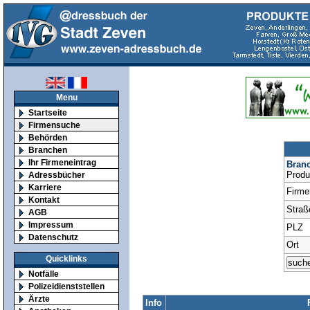
Menu
Startseite
Firmensuche
Behörden
Branchen
Ihr Firmeneintrag
Bran
Produ
Adressbücher
Karriere
Firm
Kontakt
Straß
AGB
Impressum
PLZ
Datenschutz
Ort
Quicklinks
Notfälle
Polizeidienststellen
Ärzte
Info