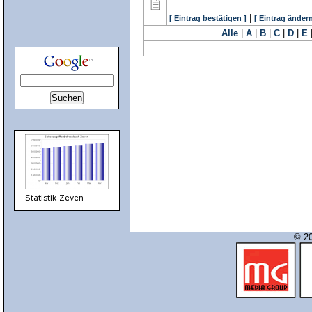
|
[ Eintrag bestätigen ]
[ Eintrag ändern
Alle
|
A
|
B
|
C
|
D
|
E
© 20