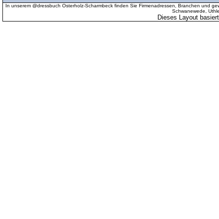
In unserem @dressbuch Osterholz-Scharmbeck finden Sie Firmenadressen, Branchen und gewer
Schwanewede, Uthled
Dieses Layout basier