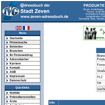
Menu
Startseite
Firmensuche
Behörden
Branchen
Ihr Firmeneintrag
Bran
Produ
Adressbücher
Karriere
Firm
Kontakt
Straß
AGB
Impressum
PLZ
Datenschutz
Ort
Quicklinks
Notfälle
Polizeidienststellen
Ärzte
Info