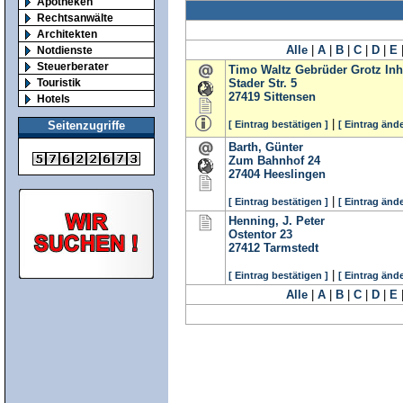
Apotheken
Rechtsanwälte
Architekten
Alle
|
A
|
B
|
C
|
D
|
E
Notdienste
Steuerberater
Timo Waltz Gebrüder Grotz Inh
Touristik
Stader Str. 5
27419
Sittensen
Hotels
|
[ Eintrag bestätigen ]
[ Eintrag ände
Seitenzugriffe
Barth, Günter
Zum Bahnhof 24
27404
Heeslingen
|
[ Eintrag bestätigen ]
[ Eintrag ände
Henning, J. Peter
Ostentor 23
27412
Tarmstedt
|
[ Eintrag bestätigen ]
[ Eintrag ände
Alle
|
A
|
B
|
C
|
D
|
E