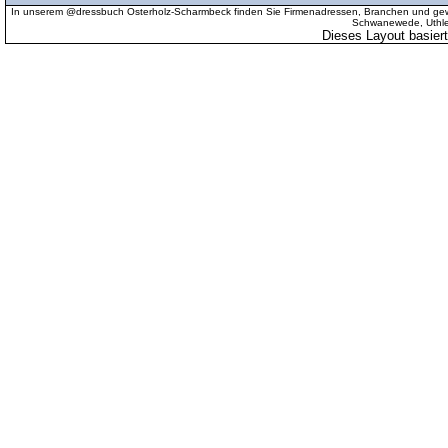
In unserem @dressbuch Osterholz-Scharmbeck finden Sie Firmenadressen, Branchen und gewer
Schwanewede, Uthled
Dieses Layout basier