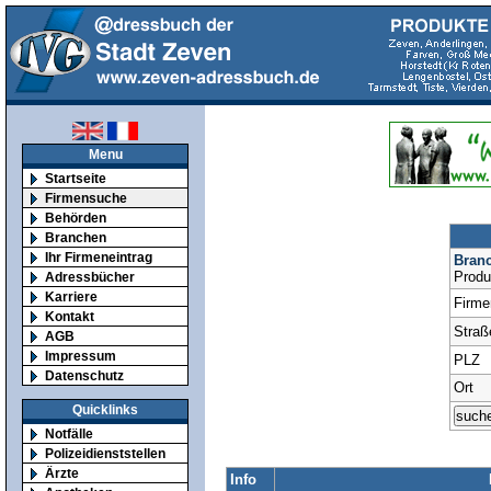
Menu
Startseite
Firmensuche
Behörden
Branchen
Ihr Firmeneintrag
Bran
Produ
Adressbücher
Karriere
Firm
Kontakt
Straß
AGB
Impressum
PLZ
Datenschutz
Ort
Quicklinks
Notfälle
Polizeidienststellen
Ärzte
Info