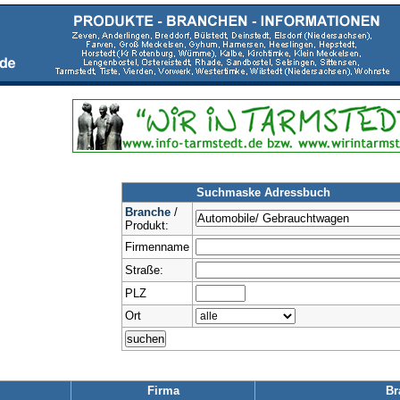
Suchmaske Adressbuch
Branche
/
Produkt:
Firmenname
Straße:
PLZ
Ort
Firma
Br