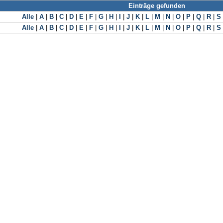
Einträge gefunden
Alle
|
A
|
B
|
C
|
D
|
E
|
F
|
G
|
H
|
I
|
J
|
K
|
L
|
M
|
N
|
O
|
P
|
Q
|
R
|
S
Alle
|
A
|
B
|
C
|
D
|
E
|
F
|
G
|
H
|
I
|
J
|
K
|
L
|
M
|
N
|
O
|
P
|
Q
|
R
|
S