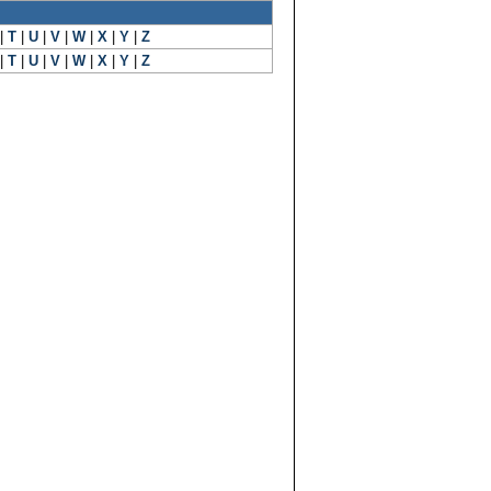
|
T
|
U
|
V
|
W
|
X
|
Y
|
Z
|
T
|
U
|
V
|
W
|
X
|
Y
|
Z