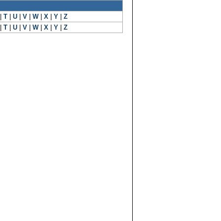
|
T
|
U
|
V
|
W
|
X
|
Y
|
Z
|
T
|
U
|
V
|
W
|
X
|
Y
|
Z