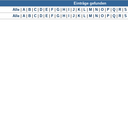
Einträge gefunden
Alle
|
A
|
B
|
C
|
D
|
E
|
F
|
G
|
H
|
I
|
J
|
K
|
L
|
M
|
N
|
O
|
P
|
Q
|
R
|
S
Alle
|
A
|
B
|
C
|
D
|
E
|
F
|
G
|
H
|
I
|
J
|
K
|
L
|
M
|
N
|
O
|
P
|
Q
|
R
|
S