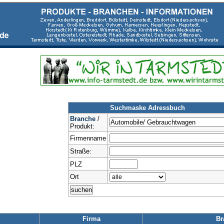
Suchmaske Adressbuch
Branche
/
Produkt:
Firmenname
Straße:
PLZ
Ort
Firma
Br