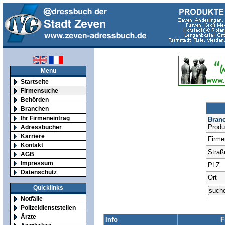
Menu
Startseite
Firmensuche
Behörden
Branchen
Ihr Firmeneintrag
Bran
Produ
Adressbücher
Karriere
Firm
Kontakt
Straß
AGB
Impressum
PLZ
Datenschutz
Ort
Quicklinks
Notfälle
Polizeidienststellen
Ärzte
Info
F