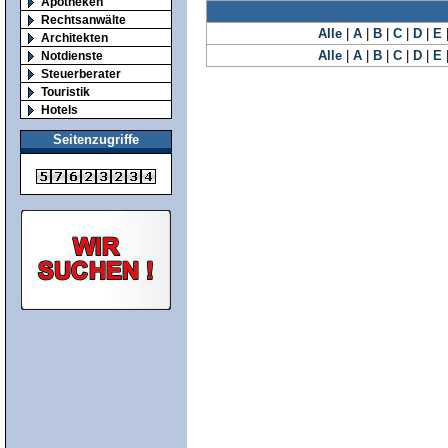
Apotheken
Rechtsanwälte
Alle
|
A
|
B
|
C
|
D
|
E
Architekten
Alle
|
A
|
B
|
C
|
D
|
E
Notdienste
Steuerberater
Touristik
Hotels
Seitenzugriffe