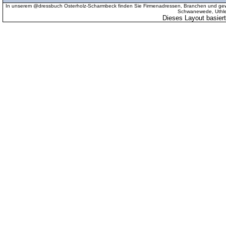
In unserem @dressbuch Osterholz-Scharmbeck finden Sie Firmenadressen, Branchen und gewer
Schwanewede, Uthled
Dieses Layout basier