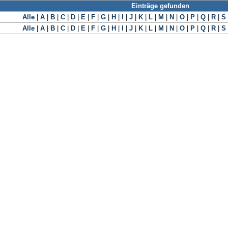
Einträge gefunden
Alle
|
A
|
B
|
C
|
D
|
E
|
F
|
G
|
H
|
I
|
J
|
K
|
L
|
M
|
N
|
O
|
P
|
Q
|
R
|
S
Alle
|
A
|
B
|
C
|
D
|
E
|
F
|
G
|
H
|
I
|
J
|
K
|
L
|
M
|
N
|
O
|
P
|
Q
|
R
|
S