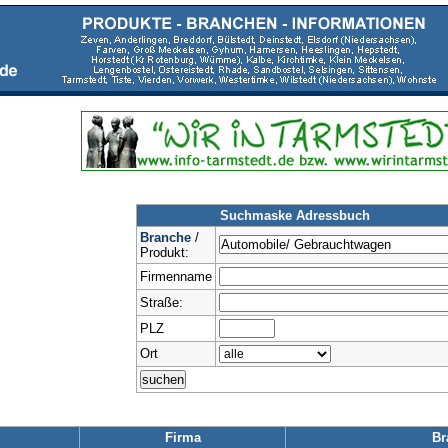
Suchmaske Adressbuch
Branche
/
Produkt:
Firmenname
Straße:
PLZ
Ort
Firma
Br