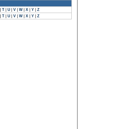
|
T
|
U
|
V
|
W
|
X
|
Y
|
Z
|
T
|
U
|
V
|
W
|
X
|
Y
|
Z