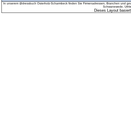
In unserem @dressbuch Osterholz-Scharmbeck finden Sie Firmenadressen, Branchen und gewer
Schwanewede, Uthled
Dieses Layout basier