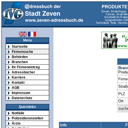
Menu
Startseite
Firmensuche
Behörden
Branchen
Ihr Firmeneintrag
Bran
Produ
Adressbücher
Karriere
Firm
Kontakt
Straß
AGB
Impressum
PLZ
Datenschutz
Ort
Quicklinks
Notfälle
Polizeidienststellen
Ärzte
Info
F