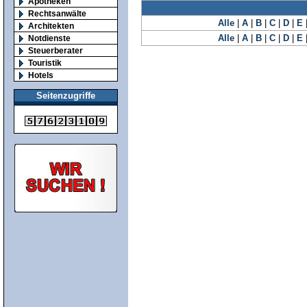
Apotheken
Rechtsanwälte
Alle
|
A
|
B
|
C
|
D
|
E
Architekten
Alle
|
A
|
B
|
C
|
D
|
E
Notdienste
Steuerberater
Touristik
Hotels
Seitenzugriffe