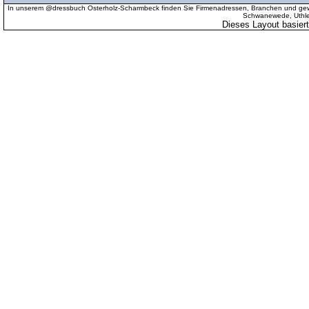
In unserem @dressbuch Osterholz-Scharmbeck finden Sie Firmenadressen, Branchen und gewer
Schwanewede, Uthled
Dieses Layout basier