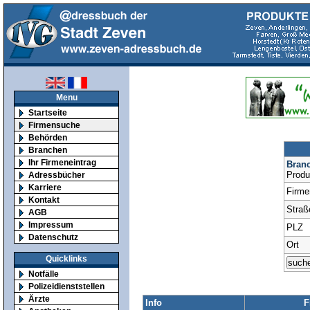
Menu
Startseite
Firmensuche
Behörden
Branchen
Ihr Firmeneintrag
Bran
Produ
Adressbücher
Karriere
Firm
Kontakt
Straß
AGB
Impressum
PLZ
Datenschutz
Ort
Quicklinks
Notfälle
Polizeidienststellen
Ärzte
Info
F