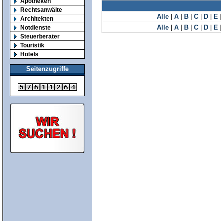
Apotheken
Rechtsanwälte
Alle
|
A
|
B
|
C
|
D
|
E
Architekten
Alle
|
A
|
B
|
C
|
D
|
E
Notdienste
Steuerberater
Touristik
Hotels
Seitenzugriffe