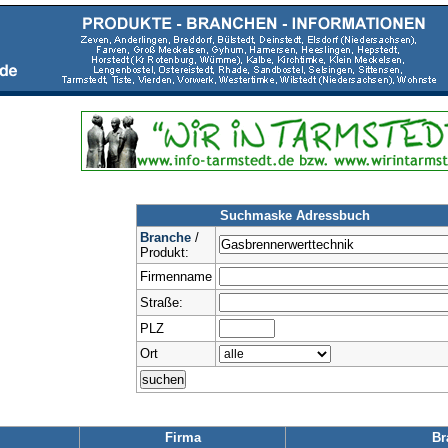
Suchmaske Adressbuch
Branche
/
Produkt:
Firmenname
Straße:
PLZ
Ort
Firma
Br