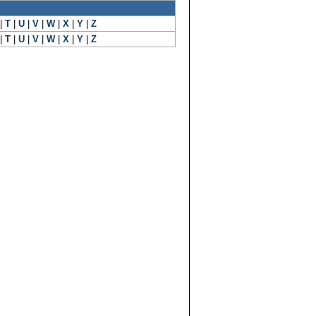
|
T
|
U
|
V
|
W
|
X
|
Y
|
Z
|
T
|
U
|
V
|
W
|
X
|
Y
|
Z