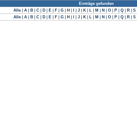
Einträge gefunden
Alle
|
A
|
B
|
C
|
D
|
E
|
F
|
G
|
H
|
I
|
J
|
K
|
L
|
M
|
N
|
O
|
P
|
Q
|
R
|
S
Alle
|
A
|
B
|
C
|
D
|
E
|
F
|
G
|
H
|
I
|
J
|
K
|
L
|
M
|
N
|
O
|
P
|
Q
|
R
|
S