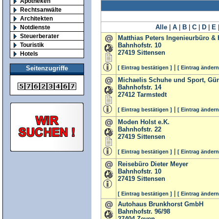
Apotheken
Rechtsanwälte
Architekten
Alle
|
A
|
B
|
C
|
D
|
E
Notdienste
Steuerberater
Matthias Peters Ingenieurbüro 
Touristik
Bahnhofstr. 10
27419
Sittensen
Hotels
|
[ Eintrag bestätigen ]
[ Eintrag ändern
Seitenzugriffe
Michaelis Schuhe und Sport, Gün
Bahnhofstr. 14
27412
Tarmstedt
|
[ Eintrag bestätigen ]
[ Eintrag ändern
Moden Holst e.K.
Bahnhofstr. 22
27419
Sittensen
|
[ Eintrag bestätigen ]
[ Eintrag ändern
Reisebüro Dieter Meyer
Bahnhofstr. 10
27419
Sittensen
|
[ Eintrag bestätigen ]
[ Eintrag ändern
Autohaus Brunkhorst GmbH
Bahnhofstr. 96/98
27404
Zeven