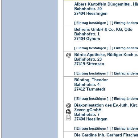
Albers Kartoffeln Düngemittel, Hi
Bahnhofstr. 20
27404
Heeslingen
|
[ Eintrag bestätigen ]
[ Eintrag ändern
Behrens GmbH & Co. KG, Otto
Bahnhofstr. 1
27404
Gyhum
|
[ Eintrag bestätigen ]
[ Eintrag ändern
Börde-Apotheke, Rüdiger Koch e.
Bahnhofstr. 23
27419
Sittensen
|
[ Eintrag bestätigen ]
[ Eintrag ändern
Bünting, Theodor
Bahnhofstr. 4
27412
Tarmstedt
|
[ Eintrag bestätigen ]
[ Eintrag ändern
Diakoniestation des Ev.-luth. Ki
Zeven gGmbH
Bahnhofstr. 7
27404
Heeslingen
|
[ Eintrag bestätigen ]
[ Eintrag ändern
Die Gardine Inh. Gerhard Fitsche