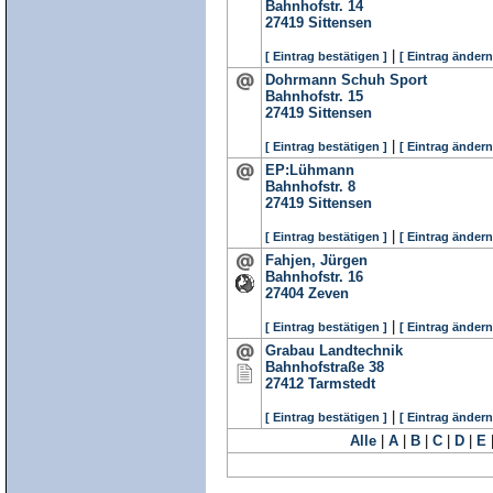
Bahnhofstr. 14
27419
Sittensen
|
[ Eintrag bestätigen ]
[ Eintrag ändern
Dohrmann Schuh Sport
Bahnhofstr. 15
27419
Sittensen
|
[ Eintrag bestätigen ]
[ Eintrag ändern
EP:Lühmann
Bahnhofstr. 8
27419
Sittensen
|
[ Eintrag bestätigen ]
[ Eintrag ändern
Fahjen, Jürgen
Bahnhofstr. 16
27404
Zeven
|
[ Eintrag bestätigen ]
[ Eintrag ändern
Grabau Landtechnik
Bahnhofstraße 38
27412
Tarmstedt
|
[ Eintrag bestätigen ]
[ Eintrag ändern
Alle
|
A
|
B
|
C
|
D
|
E