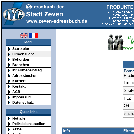
Menu
Startseite
Firmensuche
Behörden
Branchen
Ihr Firmeneintrag
Bran
Produ
Adressbücher
Karriere
Firm
Kontakt
Straß
AGB
Impressum
PLZ
Datenschutz
Ort
Quicklinks
Notfälle
Polizeidienststellen
Ärzte
Info
Firma