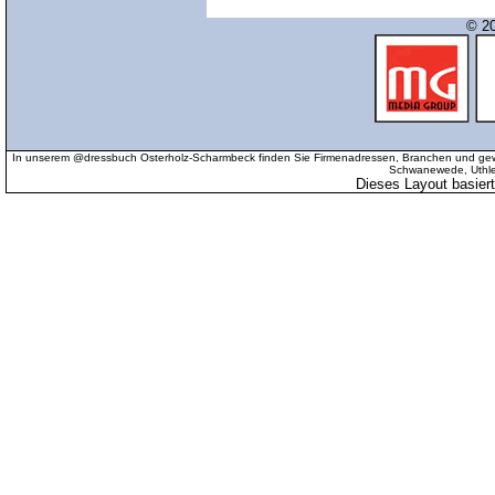
© 20
In unserem @dressbuch Osterholz-Scharmbeck finden Sie Firmenadressen, Branchen und gewer
Schwanewede, Uthled
Dieses Layout basier