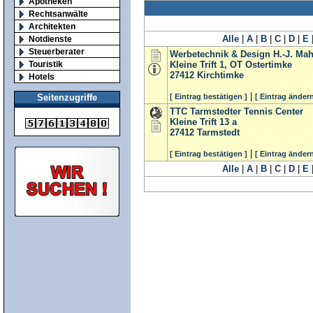
Apotheken
Rechtsanwälte
Architekten
Alle
|
A
|
B
|
C
|
D
|
E
Notdienste
Steuerberater
Werbetechnik & Design H.-J. Mah
Touristik
Kleine Trift 1, OT Ostertimke
27412
Kirchtimke
Hotels
|
[ Eintrag bestätigen ]
[ Eintrag ändern
Seitenzugriffe
TTC Tarmstedter Tennis Center
Kleine Trift 13 a
27412
Tarmstedt
|
[ Eintrag bestätigen ]
[ Eintrag ändern
Alle
|
A
|
B
|
C
|
D
|
E