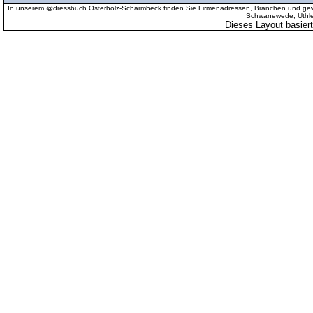
In unserem @dressbuch Osterholz-Scharmbeck finden Sie Firmenadressen, Branchen und gewer
Schwanewede, Uthled
Dieses Layout basier