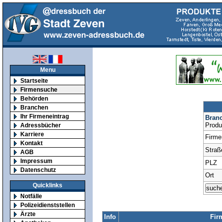
Menu
Startseite
Firmensuche
Behörden
Branchen
Ihr Firmeneintrag
Bran
Produ
Adressbücher
Karriere
Firm
Kontakt
Straß
AGB
Impressum
PLZ
Datenschutz
Ort
Quicklinks
Notfälle
Polizeidienststellen
Ärzte
Info
Fir