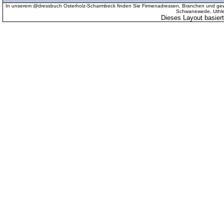
In unserem @dressbuch Osterholz-Scharmbeck finden Sie Firmenadressen, Branchen und gewer
Schwanewede, Uthled
Dieses Layout basier