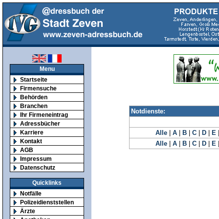
Menu
Startseite
Firmensuche
Behörden
Branchen
Notdienste:
Ihr Firmeneintrag
Adressbücher
Karriere
Alle
|
A
|
B
|
C
|
D
|
E
Kontakt
Alle
|
A
|
B
|
C
|
D
|
E
AGB
Impressum
Datenschutz
Quicklinks
Notfälle
Polizeidienststellen
Ärzte