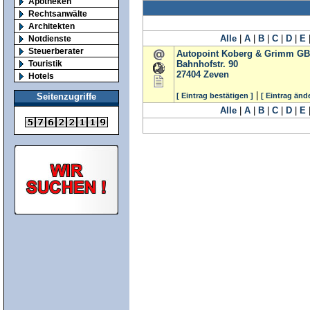
Apotheken
Rechtsanwälte
Architekten
Alle
|
A
|
B
|
C
|
D
|
E
Notdienste
Steuerberater
Autopoint Koberg & Grimm G
Touristik
Bahnhofstr. 90
27404
Zeven
Hotels
|
[ Eintrag bestätigen ]
[ Eintrag änd
Seitenzugriffe
Alle
|
A
|
B
|
C
|
D
|
E