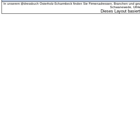
In unserem @dressbuch Osterholz-Scharmbeck finden Sie Firmenadressen, Branchen und gewer
Schwanewede, Uthled
Dieses Layout basier