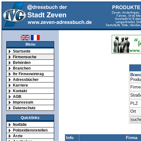
Menu
Startseite
Firmensuche
Behörden
Branchen
Ihr Firmeneintrag
Bran
Produ
Adressbücher
Karriere
Firm
Kontakt
Straß
AGB
Impressum
PLZ
Datenschutz
Ort
Quicklinks
Notfälle
Polizeidienststellen
Ärzte
Info
Firma