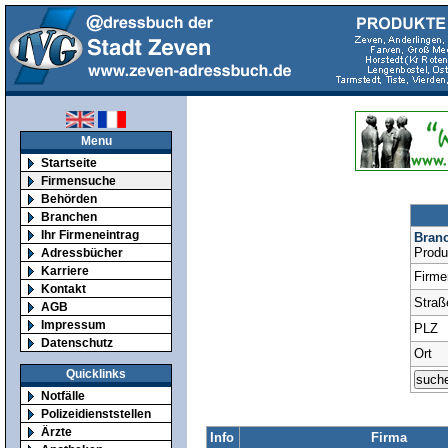
Menu
Startseite
Firmensuche
Behörden
Branchen
Ihr Firmeneintrag
Bran
Produ
Adressbücher
Karriere
Firm
Kontakt
Straß
AGB
Impressum
PLZ
Datenschutz
Ort
Quicklinks
Notfälle
Polizeidienststellen
Ärzte
Info
Firma