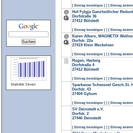
|
[ Eintrag bestätigen ]
[ Eintrag ändern
Hof Fylgja Ganzheitlicher Reitunt
Dorfstraße 36
27412
Bülstedt
|
[ Eintrag bestätigen ]
[ Eintrag ändern
Karen Albers, MAGNETIX Wellnes
Dorfstr. 22a
27419
Klein Meckelsen
|
[ Eintrag bestätigen ]
[ Eintrag ändern
Rugen, Hartwig
Dorfstraße 4
27412
Bülstedt
|
[ Eintrag bestätigen ]
[ Eintrag ändern
Sparkasse Scheessel Gesch.St. 
Dorfstr. 43
27404
Gyhum
|
[ Eintrag bestätigen ]
[ Eintrag ändern
SV Deinstedt e.V.
Dorfstr. 2
27446
Deinstedt
|
[ Eintrag bestätigen ]
[ Eintrag ändern