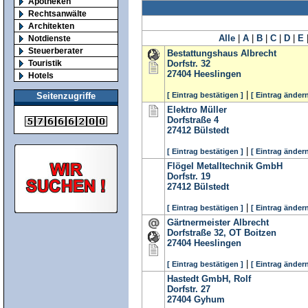
Apotheken
Rechtsanwälte
Architekten
Alle
|
A
|
B
|
C
|
D
|
E
Notdienste
Steuerberater
Bestattungshaus Albrecht
Touristik
Dorfstr. 32
27404
Heeslingen
Hotels
|
[ Eintrag bestätigen ]
[ Eintrag ändern
Seitenzugriffe
Elektro Müller
Dorfstraße 4
27412
Bülstedt
|
[ Eintrag bestätigen ]
[ Eintrag ändern
Flögel Metalltechnik GmbH
Dorfstr. 19
27412
Bülstedt
|
[ Eintrag bestätigen ]
[ Eintrag ändern
Gärtnermeister Albrecht
Dorfstraße 32, OT Boitzen
27404
Heeslingen
|
[ Eintrag bestätigen ]
[ Eintrag ändern
Hastedt GmbH, Rolf
Dorfstr. 27
27404
Gyhum