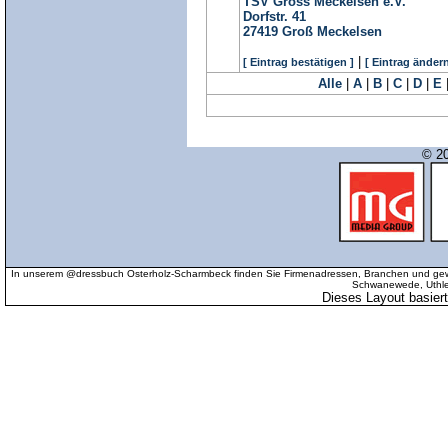
TSV Gross Meckelsen e.V.
Dorfstr. 41
27419
Groß Meckelsen
|
[ Eintrag bestätigen ]
[ Eintrag ändern
Alle
|
A
|
B
|
C
|
D
|
E
© 20
In unserem @dressbuch Osterholz-Scharmbeck finden Sie Firmenadressen, Branchen und gewer
Schwanewede, Uthled
Dieses Layout basier