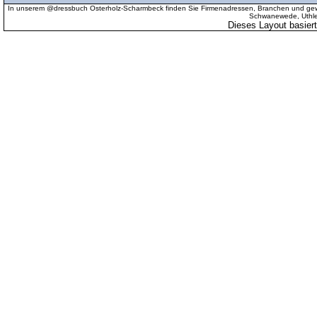
In unserem @dressbuch Osterholz-Scharmbeck finden Sie Firmenadressen, Branchen und gewer
Schwanewede, Uthled
Dieses Layout basier