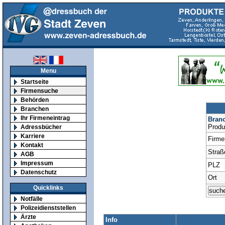
Menu
Startseite
Firmensuche
Behörden
Branchen
Ihr Firmeneintrag
Bran
Produ
Adressbücher
Karriere
Firm
Kontakt
Straß
AGB
Impressum
PLZ
Datenschutz
Ort
Quicklinks
Notfälle
Polizeidienststellen
Ärzte
Info