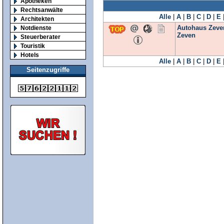
Apotheken
Rechtsanwälte
Alle
|
A
|
B
|
C
|
D
|
E
Architekten
Autohaus Zeve
Notdienste
Zeven
Steuerberater
Touristik
Hotels
Alle
|
A
|
B
|
C
|
D
|
E
Seitenzugriffe