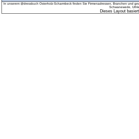
In unserem @dressbuch Osterholz-Scharmbeck finden Sie Firmenadressen, Branchen und gewer
Schwanewede, Uthled
Dieses Layout basier