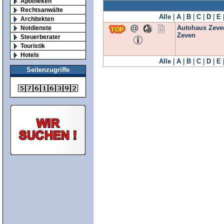
Apotheken
Rechtsanwälte
Alle
|
A
|
B
|
C
|
D
|
E
Architekten
Autohaus Zeve
Notdienste
Zeven
Steuerberater
Touristik
Hotels
Alle
|
A
|
B
|
C
|
D
|
E
Seitenzugriffe