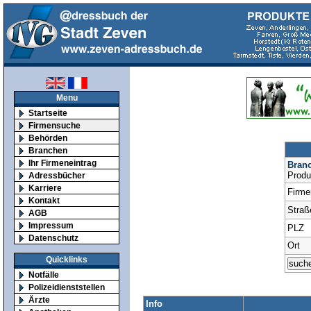
Menu
Startseite
Firmensuche
Behörden
Branchen
Ihr Firmeneintrag
Bran
Produ
Adressbücher
Karriere
Firm
Kontakt
Straß
AGB
Impressum
PLZ
Datenschutz
Ort
Quicklinks
Notfälle
Polizeidienststellen
Ärzte
Info