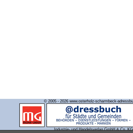
© 2005 - 2026 www.osterholz-scharmbeck-adressb
Industrie- und Handelsverlag GmbH & Co. KG