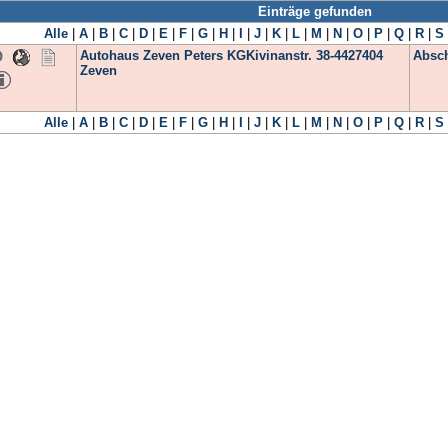
Einträge gefunden
Alle
|
A
|
B
|
C
|
D
|
E
|
F
|
G
|
H
|
I
|
J
|
K
|
L
|
M
|
N
|
O
|
P
|
Q
|
R
|
S
Autohaus Zeven Peters KG
Kivinanstr. 38-44
27404
Absch
Zeven
Alle
|
A
|
B
|
C
|
D
|
E
|
F
|
G
|
H
|
I
|
J
|
K
|
L
|
M
|
N
|
O
|
P
|
Q
|
R
|
S