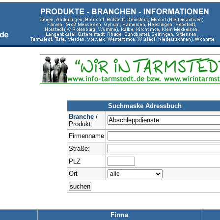
Suchmaske Adressbuch
Branche
/
Produkt:
Firmenname
Straße:
PLZ
Ort
Firma