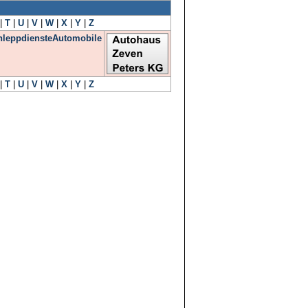
|
T
|
U
|
V
|
W
|
X
|
Y
|
Z
leppdienste
Automobile
|
T
|
U
|
V
|
W
|
X
|
Y
|
Z