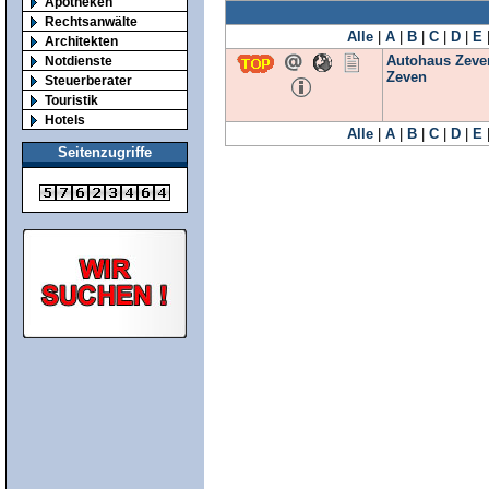
Apotheken
Rechtsanwälte
Alle
|
A
|
B
|
C
|
D
|
E
Architekten
Autohaus Zeve
Notdienste
Zeven
Steuerberater
Touristik
Hotels
Alle
|
A
|
B
|
C
|
D
|
E
Seitenzugriffe