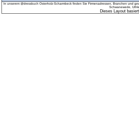
In unserem @dressbuch Osterholz-Scharmbeck finden Sie Firmenadressen, Branchen und gewer
Schwanewede, Uthled
Dieses Layout basier