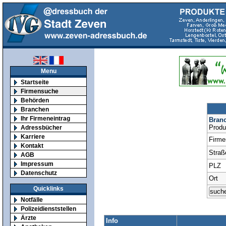
Menu
Startseite
Firmensuche
Behörden
Branchen
Ihr Firmeneintrag
Bran
Produ
Adressbücher
Karriere
Firm
Kontakt
Straß
AGB
Impressum
PLZ
Datenschutz
Ort
Quicklinks
Notfälle
Polizeidienststellen
Ärzte
Info